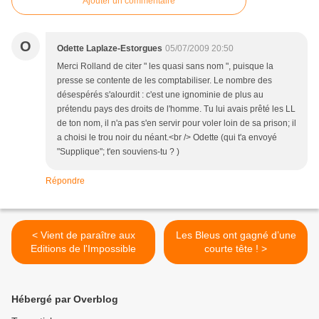
Ajouter un commentaire
O
Odette Laplaze-Estorgues
05/07/2009 20:50
Merci Rolland de citer " les quasi sans nom ", puisque la
presse se contente de les comptabiliser. Le nombre des
désespérés s'alourdit : c'est une ignominie de plus au
prétendu pays des droits de l'homme. Tu lui avais prêté les LL
de ton nom, il n'a pas s'en servir pour voler loin de sa prison; il
a choisi le trou noir du néant.<br /> Odette (qui t'a envoyé
"Supplique"; t'en souviens-tu ? )
Répondre
< Vient de paraître aux
Les Bleus ont gagné d’une
Editions de l'Impossible
courte tête ! >
Hébergé par Overblog