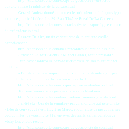
http://chansonrebelle.com/coups-de-gueule/nouvelle-lettre-
ouverte-a-mme-la-ministre-de-la-culture.html
Gérard-André
a donné un concert le surlendemain de l’apocalypse
annonce pour le 21 décembre 2012 au
Théâtre Rural De La Closerie
:
http://chansonrebelle.com/spectacles-festivals/apocalypse-concert-
du-surlendemain.html
Laurent Deloire
, un fin caricaturiste de talent, une vieille
connaissance :
http://chansonrebelle.com/mes-rencontres/laurent-deloire.html
Article de
Gilbert Salem
sur
Michel Bühler
, fort intéressant :
http://chansonrebelle.com/dossiers/article-de-salem-sur-michel-
buhler.html
«
Tête de con
», une imposture, sans éthique, ni déontologie, juste
du nombrilisme à la limite de la psychiatre et de la délation :
http://chansonrebelle.com/coups-de-gueule/tete-de-con.html
Tournée Générale
, un groupe aux accents libertaires :
http://chansonrebelle.com/les-chanteurs/tournee-generale.html
J’ai été élu «
Con de la semaine
» par un anonyme qui gère un site
«
Tête de con
» et qui s’est réfugié au Maroc, et qui refuse de me donner ses
coordonnées . Je vous invite à lui envoyer des mails, car les collabos de
Vichy font encore recette :
http://chansonrebelle.com/coups-de-gueule/tete-de-con.html