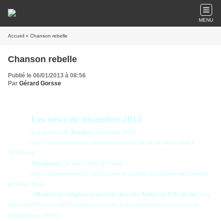
MENU
Accueil
» Chanson rebelle
Chanson rebelle
Publié le 06/01/2013 à 08:56
Par
Gérard Gorsse
Les news de
d
écembre 201
2
Les dessins de
Burki
de décembre 2012 :
http://chansonrebelle.com/dessins-de-burki/burki-decembre1-
2013.html
Dieudonné
, un antisémite primaire :
http://chansonrebelle.com/coups-de-gueule/dieudonne-antisemite-
primaire.html
«
Musiciens, religion et sociétés dans les Andes au XXe siècle
» une
mine de réflexions sur l’interférence entre la musique et la vie sociale et
religieuse au Pérou :