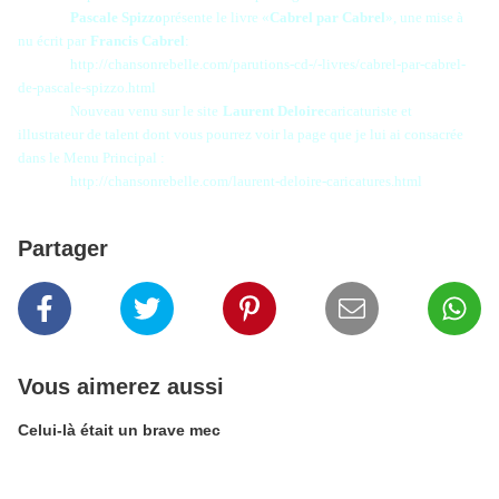
Pascale Spizzo
présente le livre «
Cabrel par Cabrel
», une mise à
nu écrit par
Francis Cabrel
:
http://chansonrebelle.com/parutions-cd-/-livres/cabrel-par-cabrel-
de-pascale-spizzo.html
Nouveau venu sur le site
Laurent Deloire
caricaturiste et
illustrateur de talent dont vous pourrez voir la page que je lui ai consacrée
dans le Menu Principal :
http://chansonrebelle.com/laurent-deloire-caricatures.html
Partager
Vous aimerez aussi
Celui-là était un brave mec