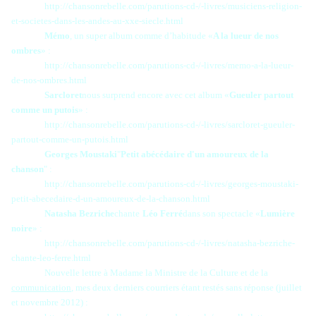
http://chansonrebelle.com/parutions-cd-/-livres/musiciens-religion-
et-societes-dans-les-andes-au-xxe-siecle.html
Mémo
, un super album comme d’habitude «
A la lueur de nos
ombres
» :
http://chansonrebelle.com/parutions-cd-/-livres/memo-a-la-lueur-
de-nos-ombres.html
Sarcloret
nous surprend encore avec cet album «
Gueuler partout
comme un putois
» :
http://chansonrebelle.com/parutions-cd-/-livres/sarcloret-gueuler-
partout-comme-un-putois.html
Georges Moustaki
"
Petit abécédaire d'un amoureux de la
chanson
" :
http://chansonrebelle.com/parutions-cd-/-livres/georges-moustaki-
petit-abecedaire-d-un-amoureux-de-la-chanson.html
Natasha Bezriche
chante
Léo Ferré
dans son spectacle «
Lumière
noire
» :
http://chansonrebelle.com/parutions-cd-/-livres/natasha-bezriche-
chante-leo-ferre.html
Nouvelle lettre à Madame la Ministre de la Culture et de la
communication
, mes deux derniers courriers étant restés sans réponse (juillet
et novembre 2012) :