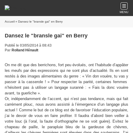
MENU
Accueil
» Dansez le "bransle gai" en Berry
Dansez le "bransle gai" en Berry
Publié le 03/05/2014 à 08:43
Par
Rolland Hénault
On me dit que des berrichons, fort peu évolués, ont l’habitude d’appâter
les meufs par des expressions qui ne sont plus d’actualité. Ils en sont
restés à des images alimentaires du genre : « Vin don vouère, tu vas y
passer à la casserole ! » Pour respecter la parité, certaines femmes
n’hésitent pas à utiliser un langage suranné : « Fais la donc vouère
avant, ta guerliche ».
Or, indépendamment de l’accent, qui n’est pas tendance, mais qui fait
carrément plouc, nous avons assisté à l’émergence d’un langage plus
actuel ! Comme le but de ce blog est de favoriser l’éducation populaire,
j’ai le devoir de vous en faire profiter. Il faudra d’abord bien veiller à
votre louc (à l’oral, la faute d’orthographe ne se voit guère). Evitez le
chapeau de paille, le parapluie bleu de la gardeuse de chèvres,
d’ailleurs les chèvres fermières sont élevées dans des souterrains. J’ai