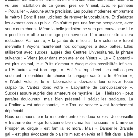
vu une installation de ce genre, près de Vineuil, avec le panneau
« Poulailler ». Aucune autre précision. Les poules modernes empruntent
le métro ! Donc il sera judicieux de rénover le vocabulaire. Et d’adapter
les expressions au public. On n’attire pas une femme perspicace, avec
son « cornichon ». Même la belle jardinière ne sera pas convaincue ! Le
« pendillon » offre une image peu nerveuse. L’ « andouillette » sera
réductrice. Par contre, « la jambe du milieu », la « colonne » feront
merveille ! Voyons maintenant nos compagnes à deux pattes. Elles
utiliseront avec succès, auprès des Centres Universitaires, la phrase
suivante : « Viens jouer dans mon atelier de Vénus ». Le « Clapotard »
est plus animal, le « Puits d’amour » évoque des possibilités infinies.
« L’Estuaire » est trop large, « l’Enfilé » trop direct. Les catholiques
séduiront à condition de choisir le langage sacré: « le Bénitier »,
« l’Autel velu », le « Tabernacle » devraient leur enlever toute
culpabilité. Vantez donc votre « Labyrinthe de concupiscence ».
Succès assuré auprès des amateurs de mystère ! Le « Hérisson » peut
paraître douloureux, mais bien présenté, il séduit les sadiques. La
« Praline » est adoucissante, le « Trou de service » est franchement
dépréciatif.
Nous continuons par la rencontre entre les deux sexes. Je conseille
« Instrumenter » qui fonctionne bien chez les huissiers. « Emmener
Prosper au cirque » est familial et moral. Mais « Danser le Bransle
gai » est plus évocateur de plaisirs mieux enlevés et il finit dans la joie