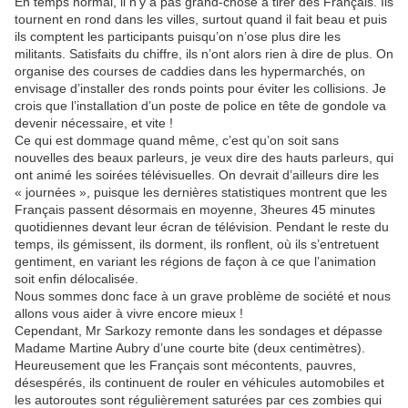
En temps normal, il n’y a pas grand-chose à tirer des Français. Ils
tournent en rond dans les villes, surtout quand il fait beau et puis
ils comptent les participants puisqu’on n’ose plus dire les
militants. Satisfaits du chiffre, ils n’ont alors rien à dire de plus. On
organise des courses de caddies dans les hypermarchés, on
envisage d’installer des ronds points pour éviter les collisions. Je
crois que l’installation d’un poste de police en tête de gondole va
devenir nécessaire, et vite !
Ce qui est dommage quand même, c’est qu’on soit sans
nouvelles des beaux parleurs, je veux dire des hauts parleurs, qui
ont animé les soirées télévisuelles. On devrait d’ailleurs dire les
« journées », puisque les dernières statistiques montrent que les
Français passent désormais en moyenne, 3heures 45 minutes
quotidiennes devant leur écran de télévision. Pendant le reste du
temps, ils gémissent, ils dorment, ils ronflent, où ils s’entretuent
gentiment, en variant les régions de façon à ce que l’animation
soit enfin délocalisée.
Nous sommes donc face à un grave problème de société et nous
allons vous aider à vivre encore mieux !
Cependant, Mr Sarkozy remonte dans les sondages et dépasse
Madame Martine Aubry d’une courte bite (deux centimètres).
Heureusement que les Français sont mécontents, pauvres,
désespérés, ils continuent de rouler en véhicules automobiles et
les autoroutes sont régulièrement saturées par ces zombies qui