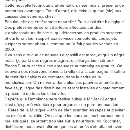
Cette nouvelle technique d’alimentation, néanmoins, présente de
nombreux avantages. Tout d’abord, elle évite la queue (sic) aux
caisses des supermarchés.
Ensuite, elle est entièrement naturelle ! Pour ainsi dire biologique.
Des prélèvements seront d’ailleurs effectués par des
« ambassadeurs de bite », qui détecteront les produits suspects
et qui feront leur rapport aux services compétents. Les sujets
suspects seront abattus, comme on l’a fait pour les vaches en
2000.
Il va sans dire que ce nouveau dispositif est mixte, et qu’un nègre
mâle, (je parle des nègres maigres, et j’élargis bien sûr aux
Blancs !) aura accès à ces abreuvoirs automatiques gratuits. On
trouvera des réservoirs pleins à la ville et à la campagne. Il suffira
de tenir des cahiers de comptes, dans le cadre de la
mondialisation. On ne verra donc plus ces pauvres affamés des
favelas, puisque des distributeurs seront installés obligatoirement
à proximité de tous les bidonvilles.
J’ajoute que l’ambiance sera festive puisque Mr Jack Langue
s’est déjà porté volontaire pour organiser en permanence des
« Fêtes de la Musique » afin de bien scander les repas et d’éviter
les excès de rapidité. On sait que les pauvres, malheureusement
mal éduqués, se jettent trop vite sur la nourriture. Mr Kouchner,
diététicien, nous avait affirmé que les affamés s’étouffaient avec