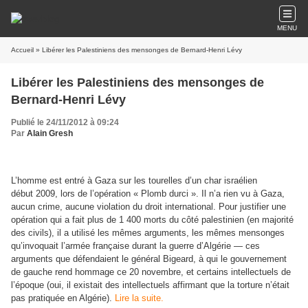
MENU
Accueil
» Libérer les Palestiniens des mensonges de Bernard-Henri Lévy
Libérer les Palestiniens des mensonges de
Bernard-Henri Lévy
Publié le 24/11/2012 à 09:24
Par
Alain Gresh
L’homme est entré à Gaza sur les tourelles d’un char israélien
début 2009, lors de l’opération « Plomb durci ». Il n’a rien vu à Gaza,
aucun crime, aucune violation du droit international. Pour justifier une
opération qui a fait plus de 1 400 morts du côté palestinien (en majorité
des civils), il a utilisé les mêmes arguments, les mêmes mensonges
qu’invoquait l’armée française durant la guerre d’Algérie — ces
arguments que défendaient le général Bigeard, à qui le gouvernement
de gauche rend hommage ce 20 novembre, et certains intellectuels de
l’époque (oui, il existait des intellectuels affirmant que la torture n’était
pas pratiquée en Algérie).
Lire la suite.