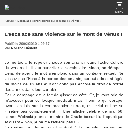
MENU
Accueil
» L’escalade sans violence sur le mont de Vénus !
L’escalade sans violence sur le mont de Vénus !
Publié le 20/02/2010 à 09:37
Par
Rolland Hénault
Je me tue à le répéter chaque semaine ici, dans l’Echo Culture
du vendredi : il faut surveiller le vocabulaire, sinon, on dérape !
Déjà, déraper : le mot s’emploie, dans un contexte sexuel. Ne
laissez pas l’Echo à la portée des enfants, surtout s’ils sont âgés
de moins de six ans et n’ont donc pas encore le droit de porter
des armes dans leur cartable !
Car le dérapage est le fait de glisser de côté. Or, je vous prie de
m’excuser pour ce lexique médical, mais l’homme qui dérape,
avant les lois sur la contraception surtout, est celui qui ne se
« retire pas complètement ». Une affiche célèbre de mai 68,
signée Wolinski je crois, montre de Gaulle baisant la République
et disant « Non, je ne me retirerai pas ! ».
Je reviens au dérapage et surtout à la formule couramment