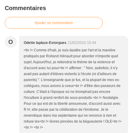
Commentaires
Ajouter un commentaire
O
Odette laplaze-Estorgues
21/02/2010 15:44
<br /> Comme d'hab, je suis épatée par l'art et la manière
pratiqués par Rolland Hénault pour aborder n'importe quel
sujet. Aujourd'hui, je retiendrai le thème de la violence et
d'accord avec lui pour<br /> affirmer : " Non, autrefois, il n'y
avait pas autant d'élèves violents à l'école (ni d'ailleurs de
parents) ". L'enseignante que je fus, et la plupart de mes ex-
collègues, nous avions à coeur<br /> d'être des passeurs de
culture. C'était à l'époque où ne triomphait pas encore
l'inculture à grand renfort de sous-produits.<br /> Nostalgie.
Pour ce qui est de la liberté amoureuse, d'accord aussi avec
R H, elle passe par la célébration de l'érotisme. Je le
revendique dans ma septentaine qui ne renonce à rien et
refuse les<br /> lèvres pincées de la bégueulerie ! OLE<br />
<br /> <br />