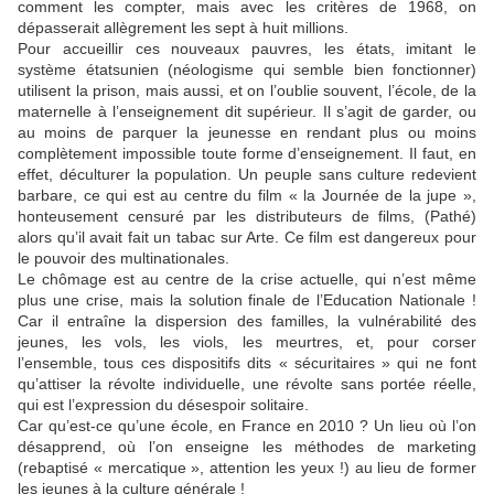
comment les compter, mais avec les critères de 1968, on
dépasserait allègrement les sept à huit millions.
Pour accueillir ces nouveaux pauvres, les états, imitant le
système étatsunien (néologisme qui semble bien fonctionner)
utilisent la prison, mais aussi, et on l’oublie souvent, l’école, de la
maternelle à l’enseignement dit supérieur. Il s’agit de garder, ou
au moins de parquer la jeunesse en rendant plus ou moins
complètement impossible toute forme d’enseignement. Il faut, en
effet, déculturer la population. Un peuple sans culture redevient
barbare, ce qui est au centre du film « la Journée de la jupe »,
honteusement censuré par les distributeurs de films, (Pathé)
alors qu’il avait fait un tabac sur Arte. Ce film est dangereux pour
le pouvoir des multinationales.
Le chômage est au centre de la crise actuelle, qui n’est même
plus une crise, mais la solution finale de l’Education Nationale !
Car il entraîne la dispersion des familles, la vulnérabilité des
jeunes, les vols, les viols, les meurtres, et, pour corser
l’ensemble, tous ces dispositifs dits « sécuritaires » qui ne font
qu’attiser la révolte individuelle, une révolte sans portée réelle,
qui est l’expression du désespoir solitaire.
Car qu’est-ce qu’une école, en France en 2010 ? Un lieu où l’on
désapprend, où l’on enseigne les méthodes de marketing
(rebaptisé « mercatique », attention les yeux !) au lieu de former
les jeunes à la culture générale !