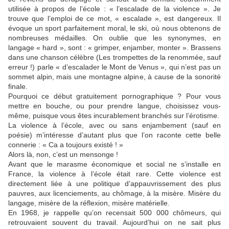
utilisée à propos de l’école : « l’escalade de la violence ». Je
trouve que l’emploi de ce mot, « escalade », est dangereux. Il
évoque un sport parfaitement moral, le ski, où nous obtenons de
nombreuses médailles. On oublie que les synonymes, en
langage « hard », sont : « grimper, enjamber, monter ». Brassens
dans une chanson célèbre (Les trompettes de la renommée, sauf
erreur !) parle « d’escalader le Mont de Venus », qui n’est pas un
sommet alpin, mais une montagne alpine, à cause de la sonorité
finale.
Pourquoi ce début gratuitement pornographique ? Pour vous
mettre en bouche, ou pour prendre langue, choisissez vous-
même, puisque vous êtes incurablement branchés sur l’érotisme.
La violence à l’école, avec ou sans enjambement (sauf en
poésie) m’intéresse d’autant plus que l’on raconte cette belle
connerie : « Ca a toujours existé ! »
Alors là, non, c’est un mensonge !
Avant que le marasme économique et social ne s’installe en
France, la violence à l’école était rare. Cette violence est
directement liée à une politique d’appauvrissement des plus
pauvres, aux licenciements, au chômage, à la misère. Misère du
langage, misère de la réflexion, misère matérielle.
En 1968, je rappelle qu’on recensait 500 000 chômeurs, qui
retrouvaient souvent du travail. Aujourd’hui on ne sait plus