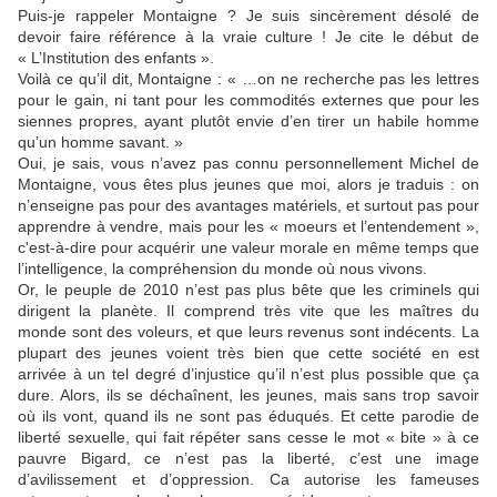
Puis-je rappeler Montaigne ? Je suis sincèrement désolé de
devoir faire référence à la vraie culture ! Je cite le début de
« L’Institution des enfants ».
Voilà ce qu’il dit, Montaigne : « …on ne recherche pas les lettres
pour le gain, ni tant pour les commodités externes que pour les
siennes propres, ayant plutôt envie d’en tirer un habile homme
qu’un homme savant. »
Oui, je sais, vous n’avez pas connu personnellement Michel de
Montaigne, vous êtes plus jeunes que moi, alors je traduis : on
n’enseigne pas pour des avantages matériels, et surtout pas pour
apprendre à vendre, mais pour les « moeurs et l’entendement »,
c'est-à-dire pour acquérir une valeur morale en même temps que
l’intelligence, la compréhension du monde où nous vivons.
Or, le peuple de 2010 n’est pas plus bête que les criminels qui
dirigent la planète. Il comprend très vite que les maîtres du
monde sont des voleurs, et que leurs revenus sont indécents. La
plupart des jeunes voient très bien que cette société en est
arrivée à un tel degré d’injustice qu’il n’est plus possible que ça
dure. Alors, ils se déchaînent, les jeunes, mais sans trop savoir
où ils vont, quand ils ne sont pas éduqués. Et cette parodie de
liberté sexuelle, qui fait répéter sans cesse le mot « bite » à ce
pauvre Bigard, ce n’est pas la liberté, c’est une image
d’avilissement et d’oppression. Ca autorise les fameuses