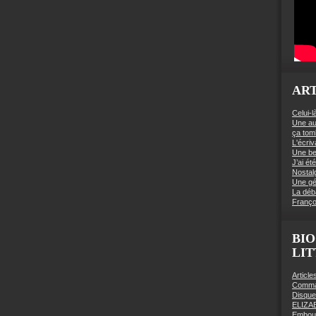
ART
Celui-l
Une au
ça to
L'écriv
Une be
J’ai é
Nostal
Une gé
La déb
Franço
BIO
LI
Articl
Comman
Disqu
ELIZA
Embout