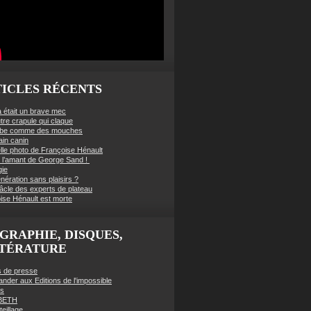
ICLES RÉCENTS
à était un brave mec
tre crapule qui claque
mbe comme des mouches
ain canin
lle photo de Françoise Hénault
té l’amant de George Sand !
gie
nération sans plaisirs ?
âcle des experts de plateau
ise Hénault est morte
GRAPHIE, DISQUES,
TTÉRATURE
es de presse
der aux Editions de l'impossible
es
BETH
eillage