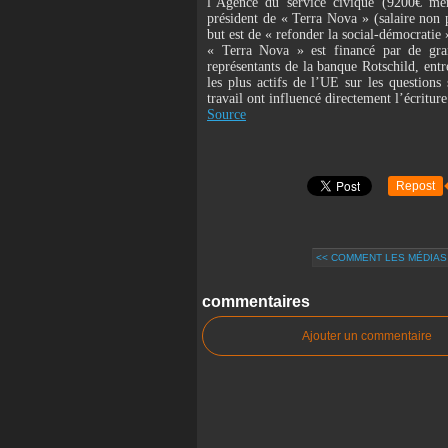
l’Agence du service civique (9200€ men
président de « Terra Nova » (salaire non 
but est de « refonder la social-démocratie 
« Terra Nova » est financé par de gra
représentants de la banque Rotschild, entre
les plus actifs de l’UE sur les questions 
travail ont influencé directement l’écritur
Source
Repost
<< COMMENT LES MÉDIAS 
commentaires
Ajouter un commentaire