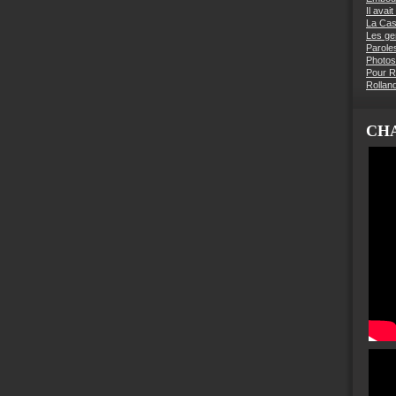
Il avai
La Ca
Les g
Parole
Photos
Pour R
Rollan
CHA