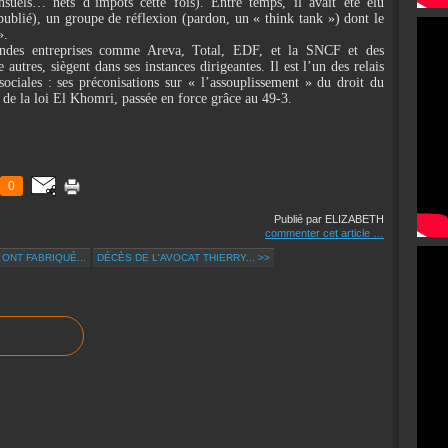
suels… nets d’impôts cette fois). Entre temps, il avait été élu
publié), un groupe de réflexion (pardon, un « think tank ») dont le
».
ndes entreprises comme Areva, Total, EDF, et la SNCF et des
 autres, siègent dans ses instances dirigeantes. Il est l’un des relais
sociales : ses préconisations sur « l’assouplissement » du droit du
e de la loi El Khomri, passée en force grâce au 49-3.
0
Publié par ELIZABETH
commenter cet article
…
ONT FABRIQUÉ...
DÉCÈS DE L'AVOCAT THIERRY... >>