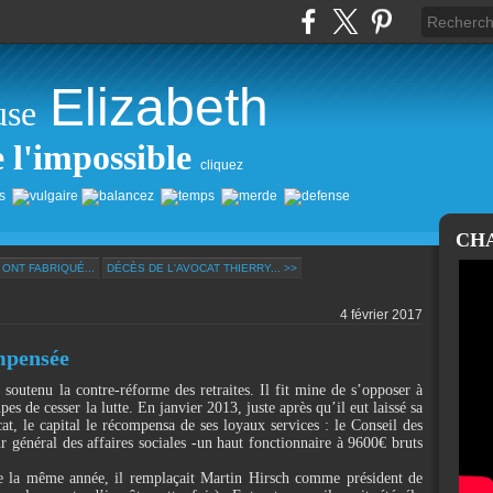
Elizabeth
use
e l'impossible
cliquez
CH
ONT FABRIQUÉ...
DÉCÈS DE L'AVOCAT THIERRY... >>
4 février 2017
mpensée
outenu la contre-réforme des retraites. Il fit mine de s’opposer à
es de cesser la lutte. En janvier 2013, juste après qu’il eut laissé sa
at, le capital le récompensa de ses loyaux services : le Conseil des
 général des affaires sociales -un haut fonctionnaire à 9600€ bruts
e la même année, il remplaçait Martin Hirsch comme président de