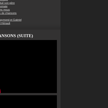
t tué son père
semate
ens mous
s de chansons
aymond et Gabriel
d Hénault
NSONS (SUITE)