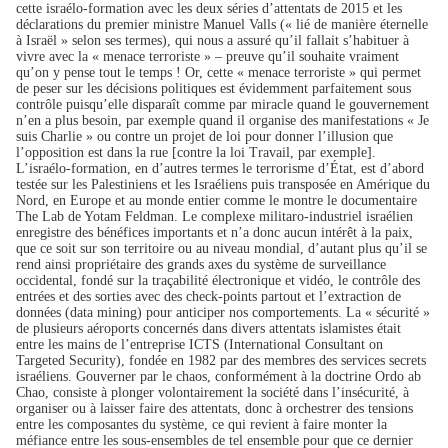
cette israélo-formation avec les deux séries d’attentats de 2015 et les
déclarations du premier ministre Manuel Valls (« lié de manière éternelle
à Israël » selon ses termes), qui nous a assuré qu’il fallait s’habituer à
vivre avec la « menace terroriste » – preuve qu’il souhaite vraiment
qu’on y pense tout le temps ! Or, cette « menace terroriste » qui permet
de peser sur les décisions politiques est évidemment parfaitement sous
contrôle puisqu’elle disparaît comme par miracle quand le gouvernement
n’en a plus besoin, par exemple quand il organise des manifestations « Je
suis Charlie » ou contre un projet de loi pour donner l’illusion que
l’opposition est dans la rue [contre la loi Travail, par exemple].
L’israélo-formation, en d’autres termes le terrorisme d’État, est d’abord
testée sur les Palestiniens et les Israéliens puis transposée en Amérique du
Nord, en Europe et au monde entier comme le montre le documentaire
The Lab de Yotam Feldman. Le complexe militaro-industriel israélien
enregistre des bénéfices importants et n’a donc aucun intérêt à la paix,
que ce soit sur son territoire ou au niveau mondial, d’autant plus qu’il se
rend ainsi propriétaire des grands axes du système de surveillance
occidental, fondé sur la traçabilité électronique et vidéo, le contrôle des
entrées et des sorties avec des check-points partout et l’extraction de
données (data mining) pour anticiper nos comportements. La « sécurité »
de plusieurs aéroports concernés dans divers attentats islamistes était
entre les mains de l’entreprise ICTS (International Consultant on
Targeted Security), fondée en 1982 par des membres des services secrets
israéliens. Gouverner par le chaos, conformément à la doctrine Ordo ab
Chao, consiste à plonger volontairement la société dans l’insécurité, à
organiser ou à laisser faire des attentats, donc à orchestrer des tensions
entre les composantes du système, ce qui revient à faire monter la
méfiance entre les sous-ensembles de tel ensemble pour que ce dernier