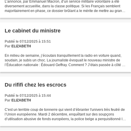
L’annonce, par Emmanuel Macron, d’un service militaire volontaire a été
diversement accueillie, dans la classe politique. Si les Français semblent
majoritairement en phase, ce dossier brûlant a le mérite de mettre au grand
jour les fractures de la gauche...
Le cabinet du ministre
Publié le 07/12/2025 à 15:51
Par
ELIZABETH
En milieu de semaine, j’écoutais tranquillement la radio en voiture quand,
soudain, je subis un choc. La journaliste évoquait le nouveau ministre de
l’Éducation nationale : Édouard Geffray. Comment ? J’étais passée à côté de
l’information ? On nomme des...
Du rififi chez les escrocs
Publié le 07/12/2025 à 15:44
Par
ELIZABETH
C'est un terrible coup de tonnerre qui vient d’ébranler l'univers très feutré de
l’Union européenne. Mardi 2 décembre, enquêtant sur des soupçons
d’utilisation abusive de fonds européens, la police belge a perquisitionné les
locaux du Service européen...