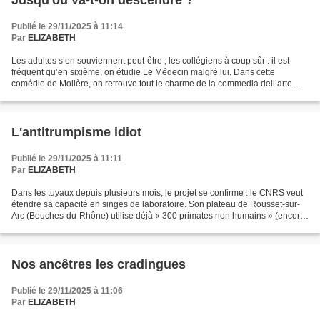
Publié le 29/11/2025 à 11:14
Par
ELIZABETH
Les adultes s’en souviennent peut-être ; les collégiens à coup sûr : il est
fréquent qu’en sixième, on étudie Le Médecin malgré lui. Dans cette
comédie de Molière, on retrouve tout le charme de la commedia dell’arte…
et à l’époque, on avait parfois du...
L'antitrumpisme idiot
Publié le 29/11/2025 à 11:11
Par
ELIZABETH
Dans les tuyaux depuis plusieurs mois, le projet se confirme : le CNRS veut
étendre sa capacité en singes de laboratoire. Son plateau de Rousset-sur-
Arc (Bouches-du-Rhône) utilise déjà « 300 primates non humains » (encore
heureux qu’ils ne le soient pas),...
Nos ancêtres les cradingues
Publié le 29/11/2025 à 11:06
Par
ELIZABETH