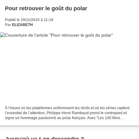
Pour retrouver le goût du polar
Publié le 29/11/2025 à 11:18
Par
ELIZABETH
À l’heure où les plateformes uniformisent les récits et où les séries captent
l’essentiel de l’attention, Philippe-Henri Rambaud prend le contrepied et
signe un hommage passionné au polar français. Avec "Les 100 films
policiers à voir absolument" (Mareuil),...
Jusqu'où va-t-on descendre ?