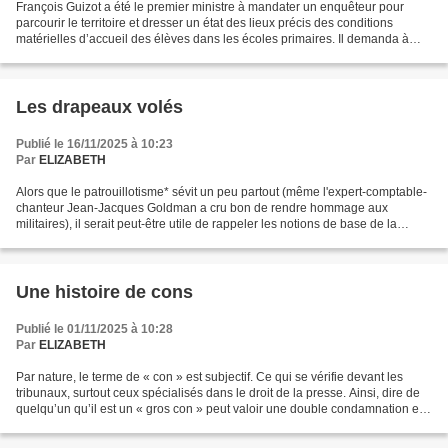
François Guizot a été le premier ministre à mandater un enquêteur pour
parcourir le territoire et dresser un état des lieux précis des conditions
matérielles d’accueil des élèves dans les écoles primaires. Il demanda à
Paul Lorain, un de ses proches collaborateurs,...
Les drapeaux volés
Publié le 16/11/2025 à 10:23
Par
ELIZABETH
Alors que le patrouillotisme* sévit un peu partout (même l'expert-comptable-
chanteur Jean-Jacques Goldman a cru bon de rendre hommage aux
militaires), il serait peut-être utile de rappeler les notions de base de la
liberté individuelle : le pacifisme...
Une histoire de cons
Publié le 01/11/2025 à 10:28
Par
ELIZABETH
Par nature, le terme de « con » est subjectif. Ce qui se vérifie devant les
tribunaux, surtout ceux spécialisés dans le droit de la presse. Ainsi, dire de
quelqu’un qu’il est un « gros con » peut valoir une double condamnation en
cas de plainte. « Gros...